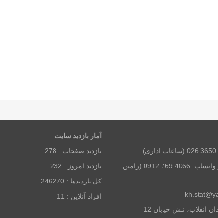
آمار بازديد سايت
بازديد صفحات :
278
همراه و تلگرام و واتساپ: 4066 769 0912 (رامین
بازديد امروز :
232
كل بازديدها :
246270
افراد آنلاين :
11
آدرس: تهران، میدان انقلاب، نبش خیابان 12