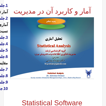
1.
جلسه اول:
مروری بر مفهوم آمار و تاریخچه آن، مفاهیم کلیدی در
آمار تحلیل، مقیاس های اصلی اندازه گیری، قضیه حد مرکزی
2.جلسه دوم
:
تخمین و انواع آن، تخمین فاصله ای میانگین جامعه
آماری، تخمین فاصله ای تفاضل میانگین دو جامعه، تخمین فاصله ای
نسبت موفقیت جامعه
3.
جلسه سوم:
روش های تعیین حجم نمونه
4.
جلسه چهارم:
آزمون فرضیه های آماری
5.
جلسه پنجم:
آزمون فرضیه آماری میانگین یک جامعه
6.
جلسه ششم
:
آزمون فرضیه آماری میانگین دو جامعه، آزمون
مقایسه زوج ها
7.
جلسه هفتم:
آزمون نسب موفقیت در جامعه
8.
جلسه هشتم:
آزمون کای دو
9.
جلسه نهم:
رگرسیون، ضریب همبستگی اسپیرمن
10.
جلسه دهم:
آزمون ویلکاکسون،آزمون U - من ویتنی