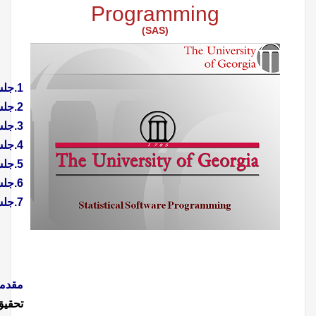
1.جلسه اول:
Introduction to Statistical Software
2.جلسه دوم:
Data Input in SAS
3.جلسه سوم:
Working with Data in SAS
4.جلسه چهارم:
Sorting, Printing, Summarizing Data
5.جلسه پنجم:
Modifying and Combining Datasets
6.جلسه ششم:
SAS Graphics
7.جلسه هفتم:
SAS PROCs for Statistical Analysis
مقدمه:
ضرورت آشنائی با روش تحقیق، مبانی و اصول اولیه در
تحقیق