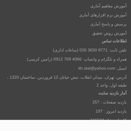
آموزش مفاهیم آماری
آموزش نرم افزارهای آماری
پرسش و پاسخ آماری
آموزش روش تحقیق
اطلاعات تماس
تلفن ثابت: 8771 3650 026 (ساعات اداری)
همراه و تلگرام و واتساپ: 4066 769 0912 (رامین کریمی)
ایمیل: kh.stat@yahoo.com
آدرس: تهران، میدان انقلاب، نبش خیابان 12 فروردین، ساختمان 1320 ،
طبقه اول، واحد 2
آمار بازديد سايت
بازديد صفحات :
257
بازديد امروز :
197
كل بازديدها :
246534
افراد آنلاين :
6