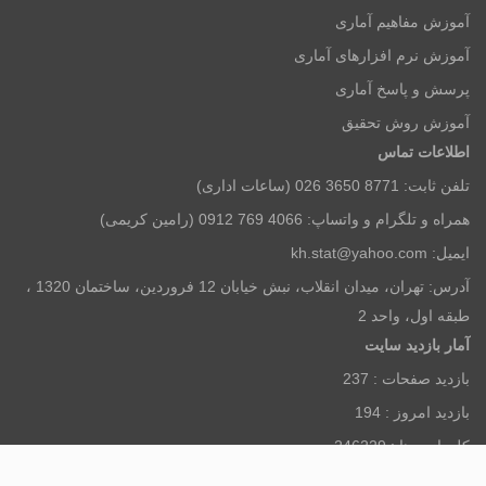
آموزش مفاهیم آماری
آموزش نرم افزارهای آماری
پرسش و پاسخ آماری
آموزش روش تحقیق
اطلاعات تماس
تلفن ثابت: 8771 3650 026 (ساعات اداری)
همراه و تلگرام و واتساپ: 4066 769 0912 (رامین کریمی)
ایمیل: kh.stat@yahoo.com
آدرس: تهران، میدان انقلاب، نبش خیابان 12 فروردین، ساختمان 1320 ،
طبقه اول، واحد 2
آمار بازديد سايت
بازديد صفحات :
237
بازديد امروز :
194
كل بازديدها :
246229
افراد آنلاين :
11