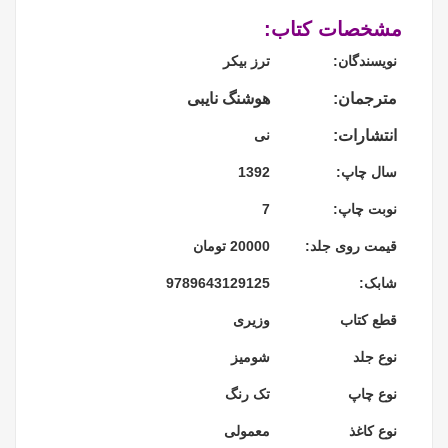
مشخصات کتاب:
نویسندگان:
ترز بیکر
مترجمان:
هوشنگ نایبی
انتشارات:
نی
سال چاپ:
1392
نوبت چاپ:
7
قیمت روی جلد:
20000 تومان
شابک:
9789643129125
قطع کتاب
وزیری
نوع جلد
شومیز
نوع چاپ
تک رنگ
نوع کاغذ
معمولی