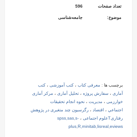
تعداد صفحات
596
موضوع:
جامعه‌شناسی
برچسب ها :
معرفی کتاب
،
کتب آموزشی
،
کتب
آماری
،
سفارش پروژه
،
تحلیل آماری
،
مرکز آماری
خوارزمی
،
مدیریت
،
نحوه انجام تحقيقات
اجتماعي
،
اقتصاد
،
رگرسیون چند متغیری در پژوهش
رفتاریTعلوم اجتماعی
،
spss,sas,s-
plus,R,minitab,lisreal,eviews